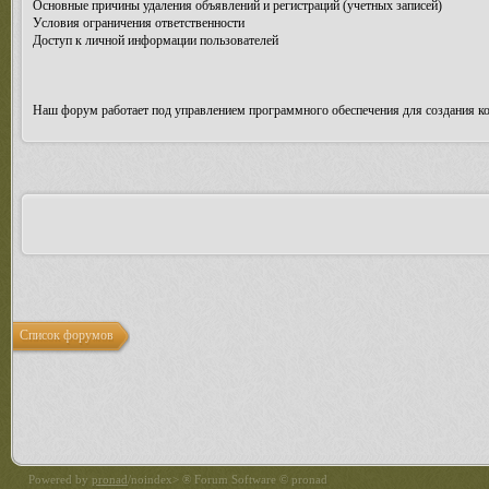
Основные причины удаления объявлений и регистраций (учетных записей)
Условия ограничения ответственности
Доступ к личной информации пользователей
Наш форум работает под управлением программного обеспечения для создания к
Список форумов
Powered by
pronad
/noindex> ® Forum Software © pronad