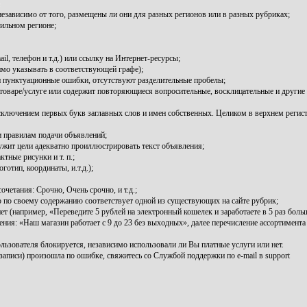
независимо от того, размещены ли они для разных регионов или в разных рубриках;
ильном регионе;
l, телефон и т.д.) или ссылку на Интернет-ресурсы;
мо указывать в соответствующей графе);
и пунктуационные ошибки, отсутствуют разделительные пробелы;
оваре/услуге или содержит повторяющиеся вопросительные, восклицательные и другие 
 исключением первых букв заглавных слов и имен собственных. Целиком в верхнем регис
 правилам подачи объявлений;
ужит цели адекватно проиллюстрировать текст объявления;
тные рисунки и т. п.;
тип, координаты, и.т.д.);
четания: Срочно, Очень срочно, и т.д.;
о по своему содержанию соответствует одной из существующих на сайте рубрик;
ет (например, «Переведите 5 рублей на электронный кошелек и заработаете в 5 раз боль
ия: «Наш магазин работает с 9 до 23 без выходных», далее перечисление ассортимента т
льзователя блокируется, независимо использовали ли Вы платные услуги или нет.
записи) произошла по ошибке, свяжитесь со Службой поддержки по e-mail в support