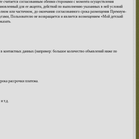
те считается согласованным обеими сторонами с момента осуществления
ановленный для ее акцепта, действий по выполнению указанных в ней условий
 полном или частичном, до окончания согласованного срока размещения Премиум-
угами, Пользователю не возвращается и является возмещением «Мой детский
казать.
же в контактных данных (например: большое количество объявлений ниже по
срока рассрочки платежа.
и т.д.