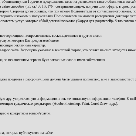
ъявление) или Горячего предложения, заказ на размещение такого объявления на сай
сайте способов (п.3 ст.438 ГК РФ - совершение лицом, получившим оферту, в срок, уст
сторон. Стороны договорились, что при отказе Пользователя от согласованного заказа,
 сторонами заказом и полученными Пользователем на момент расторжения договора усл
зователем услуг, которые «Мой детский психолог (Форум для родителей)» было готово о
 повторяющиеся вопросительные, восклицательные и другие знаки.
луге, которые Вы предлагаете/ищете.
 носящее рекламный характер.
 адрес сайта. Запрещено указание в текстовой форме, что ссылка на сайт находится ни
ра, за исключением первых букв заглавных слов и имен собственных.
же предмета в рассрочку, цена должна быть указана полностью, а не в зависимости от 
бую другую рекламную информацию, а так же контактную информацию: телефон, E-mail 
мощью графических редакторов (Adobe Photoshop, Paint, Corel Draw и др.).
цию о конкретном товаре/услуге.
ям, которые публикуются на сайте.