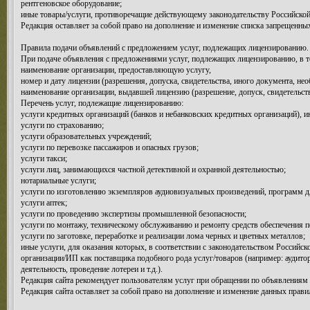
рентгеновское оборудование;
иные товары/услуги, противоречащие действующему законодательству Российской
Редакция оставляет за собой право на дополнение и изменение списка запрещенных
Правила подачи объявлений с предложением услуг, подлежащих лицензированию.
При подаче объявления с предложениями услуг, подлежащих лицензированию, в те
наименование организации, предоставляющую услугу,
номер и дату лицензии (разрешения, допуска, свидетельства, иного документа, не
наименование организации, выдавшей лицензию (разрешение, допуск, свидетельст
Перечень услуг, подлежащие лицензированию:
услуги кредитных организаций (банков и небанковских кредитных организаций), 
услуги по страхованию;
услуги образовательных учреждений;
услуги по перевозке пассажиров и опасных грузов;
услуги такси;
услуги лиц, занимающихся частной детективной и охранной деятельностью;
нотариальные услуги;
услуги по изготовлению экземпляров аудиовизуальных произведений, программ 
услуги аптек;
услуги по проведению экспертизы промышленной безопасности;
услуги по монтажу, техническому обслуживанию и ремонту средств обеспечения п
услуги по заготовке, переработке и реализации лома черных и цветных металлов;
иные услуги, для оказания которых, в соответствии с законодательством Российс
организации/ИП как поставщика подобного рода услуг/товаров (например: аудитор
деятельность, проведение лотереи и т.д.).
Редакция сайта рекомендует пользователям услуг при обращении по объявлениям 
Редакция сайта оставляет за собой право на дополнение и изменение данных прави