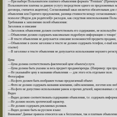
—При выборе Пользователем платного объявления формата "Premium" (Премиум-об
Пользователем платежа за данную услугу посредством одного из предложенных на 
договора, считается акцептом). Согласованный заказ является обязательным для 
объявления или Горячего предложения, разница стоимости между согласованным
психолог (Форум для родителей)» расходов, как следствия неиспользования Поль
Требования к заполнению полей объявления:
Заголовок и описание
—Заголовок объявления должен соответствовать его содержанию, не используйте
—Объявление должно содержать максимально подробную информацию о товаре/ ус
—В тексте объявления не допускается описание возможностей предмета продажи,
—Объявление в своем заголовке и тексте не должно содержать телефон, e-mail или
ссылке)
—В заголовке и тексте объявления не допускается использование верхнего регист
Цена
—Цена должна соответствовать фактической цене объекта/услуги.
—Цена должна быть указана за весь предмет продажи/аренды. (Например: при прода
—Не указывайте цену в названии объявления — для этого есть отдельное поле.
Фотографии
—На фото должен быть изображен только предлагаемый объект.
—Фото не должно содержать названия компании, сайта компании, логотип или лю
—На фото не допустимо использование рамок и прочих деталей, нарисованных с по
Видео
—Видео должно соответствовать содержанию объявления, т.е. содержать информа
—Не должно носить эротический характер.
—Не должно содержать рекламных роликов.
—Видео должно быть на русском языке.
Внимание! Данные правила относятся как к бесплатным, так и платным объявлени