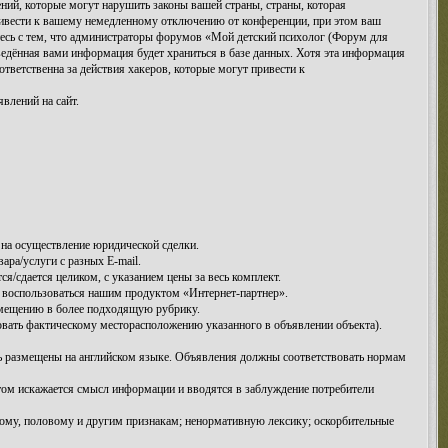
ий, которые могут нарушить законы вашей страны, страны, которая
ривести к вашему немедленному отключению от конференции, при этом ваш
етесь с тем, что администраторы форумов «Мой детский психолог (Форум для
ведённая вами информация будет храниться в базе данных. Хотя эта информация
тветственна за действия хакеров, которые могут привести к
влений на сайт.
на осуществление юридической сделки.
ра/услуги с разных E-mail.
/сдается целиком, с указанием цены за весь комплект.
 воспользоваться нашим продуктом «Интернет-партнер».
емещению в более подходящую рубрику.
овать фактическому месторасположению указанного в объявлении объекта).
ть размещены на английском языке. Объявления должны соответствовать нормам
этом искажается смысл информации и вводятся в заблуждение потребители
ому, половому и другим признакам; ненормативную лексику; оскорбительные