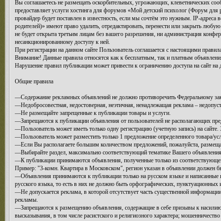
Вы соглашаетесь не размещать оскорбительных, угрожающих, клеветнических соо
предоставляет услуги хостинга для форумов «Мой детский психолог (Форум для
провайдер будет поставлен в известность, если мы сочтём это нужным. IP-адрес
родителей)» имеют право удалить, отредактировать, перенести или закрыть любую
не будет открыта третьим лицам без вашего разрешения, ни администрация конфер
несанкционированному доступу к ней.
При регистрации на данном сайте Пользователь соглашается с настоящими правилам
Внимание! Данные правила относятся как к бесплатным, так и платным объявлени
Нарушение правил публикации может привести к ограничению доступа на сайт на 
Общие правила
—Содержание рекламных объявлений не должно противоречить Федеральному зако
—Недобросовестная, недостоверная, неэтичная, ненадлежащая реклама – недопус
—Не размещайте запрещенные к публикации товары и услуги.
—Запрещаются к публикации объявления от пользователей не располагающих пре
—Пользователь может иметь только одну регистрацию (учетную запись) на сайте.
—Пользователь может разместить только 1 предложение определенного товара/услу
—Если Вы располагаете большим количеством предложений, пожалуйста, размеща
—Выбирайте раздел, максимально соответствующий тематике Вашего объявления.
—К публикации принимаются объявления, полученные только из соответствующего
Пример: "3-комн. Квартира в Московском", регион указан в объявлении должен бы
—Объявления принимаются к публикации только на русском языке и написанные к
русского языка, то есть в них не должно быть орфографических, пунктуационных 
—Не допускается реклама, в которой отсутствует часть существенной информации
рекламы.
—Запрещаются к размещению объявления, содержащие в себе призывы к насилию 
высказывания, в том числе расистского и религиозного характера; мошенничество