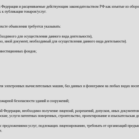
 Федерации и расцениваемые действующим законодательством РФ как изъятые из оборо
 к публикации товаров/услуг.
ксте объявления требуется указывать:
обходимого для осуществления данного вида деятельности),
во, иной документ, необходимый для осуществления данного вида деятельности).
инвестиционных фондов;
для электронных вычислительных машин, баз данных и фонограмм на любых видах носит
ожарной безопасности зданий и сооружений;
кой Федерации, необходимо получение лицензий, разрешений, допусков, иных документо
ские, услуги патентных поверенных, строительство, проектирование и изыскательская д
с предложениями услуг, подлежащих лицензированию, требовать от организаций предъяв
л.