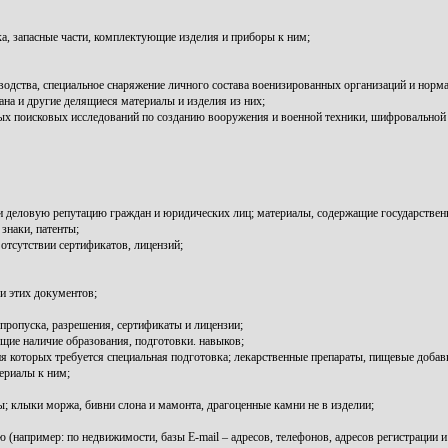
ка, запасные части, комплектующие изделия и приборы к ним;
водства, специальное снаряжение личного состава военизированных организаций и норма
на и другие делящиеся материалы и изделия из них;
ных поисковых исследований по созданию вооружения и военной техники, шифровальной 
 и деловую репутацию граждан и юридических лиц; материалы, содержащие государстве
знаки, патенты;
отсутствии сертификатов, лицензий;
и этих документов;
пропуска, разрешения, сертификаты и лицензии;
ие наличие образования, подготовки. навыков;
ия которых требуется специальная подготовка; лекарственные препараты, пищевые добавк
териалы к ним;
 клыки моржа, бивни слона и мамонта, драгоценные камни не в изделии;
например: по недвижимости, базы E-mail – адресов, телефонов, адресов регистрации и т