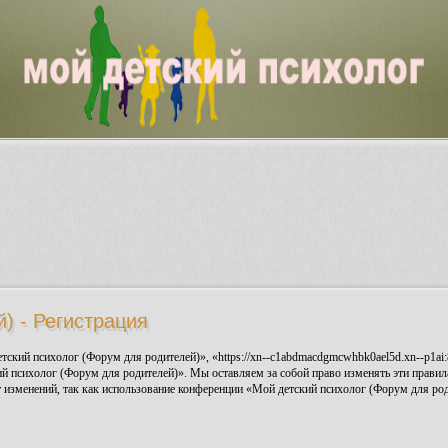
) - Регистрация
ский психолог (Форум для родителей)», «https://xn--c1abdmacdgmcwhbk0ael5d.xn--p1ai:
ий психолог (Форум для родителей)». Мы оставляем за собой право изменять эти правила
 изменений, так как использование конференции «Мой детский психолог (Форум для роди