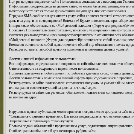
При регистрации на данном сайте Пользователь соглашается с настоящими Условия
Информация, содержащаяся на данном сайте, не может быть воспроизведена или 
может осуществляться только физическими лицами для личного пользования.
Передача SMS-сообщения для оплаты услуг сайта является услугой сотового опер
деньги за услуги не возвращаются! Внимание! Будьте внимательны при наборе соо
Ни при каких обстоятельствах «Мой детский психолог (Форум для родителей)» не 
Поскольку Пользователь самостоятельно, по своему усмотрению и вне контроля с
считается рекламодателем и рекламораспространителем в отношении всех объяв
«Мой детский психолог (Форум для родителей)» оставляет за собой право на изм
Компания оставляет за собой право изменять общий вид объявления в целях прида
Редакция оставляет за собой право на дополнение и изменение данных условий.
Доступ к личной информации пользователей
Вся информация, содержащаяся в поданных на сайт объявлениях, является общедо
Ответственность за сохранность пароля несет пользователь.
Пользователь может в любой момент потребовать удаления своих личных данных,
Доступ пользователя к изменению личной информации, содержащейся в профиле, п
Регистрируясь на сайте, пользователь соглашается получать на указанный им эл
или направив соответствующий запрос на почтовый адрес.
Регистрируясь на сайте или размещая объявление, пользователь соглашается полу
на почтовый адрес
Нарушение правил публикации может привести к ограничению доступа на сайт на 
*Соглашаясь с данными правилами, Вы также подтверждаете, что ознакомились и 
Запрещенные к публикации товары/услуги
Правила подачи объявлений с предложением услуг, подлежащих лицензированию
Особые правила объявлений для некоторых рубрик сайта