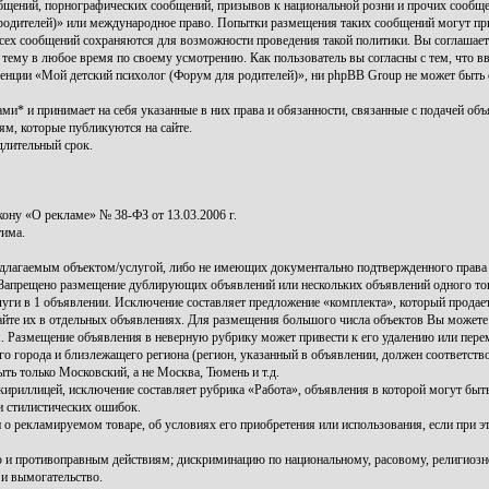
бщений, порнографических сообщений, призывов к национальной розни и прочих сообщен
 родителей)» или международное право. Попытки размещения таких сообщений могут п
а всех сообщений сохраняются для возможности проведения такой политики. Вы соглаша
 тему в любое время по своему усмотрению. Как пользователь вы согласны с тем, что в
енции «Мой детский психолог (Форум для родителей)», ни phpBB Group не может быть о
и* и принимает на себя указанные в них права и обязанности, связанные с подачей объя
ям, которые публикуются на сайте.
длительный срок.
ну «О рекламе» № 38-ФЗ от 13.03.2006 г.
тима.
длагаемым объектом/услугой, либо не имеющих документально подтвержденного права 
 Запрещено размещение дублирующих объявлений или нескольких объявлений одного това
ги в 1 объявлении. Исключение составляет предложение «комплекта», который продается
йте их в отдельных объявлениях. Для размещения большого числа объектов Вы можете
 Размещение объявления в неверную рубрику может привести к его удалению или пер
 города и близлежащего региона (регион, указанный в объявлении, должен соответств
ть только Московский, а не Москва, Тюмень и т.д.
ириллицей, исключение составляет рубрика «Работа», объявления в которой могут бы
и стилистических ошибок.
 о рекламируемом товаре, об условиях его приобретения или использования, если при 
и противоправным действиям; дискриминацию по национальному, расовому, религиозн
 и вымогательство.