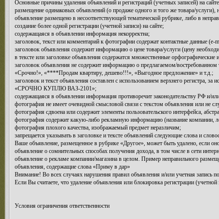
Основные причины удаления объявлений и регистраций (учетных записей) на сайте
размещение одинаковых объявлений (о продаже одного и того же товара/услуги), 
объявление размещено в несоответствующей тематической рубрике, либо в неправ
создание более одной регистрации (учетной записи) на сайте;
содержащаяся в объявлении информация некорректна;
заголовок, текст или комментарий к фотографии содержат контактные данные (e-mai
заголовок объявления содержит информацию о цене товара/услуги (цену необходи
в тексте или заголовке объявления содержатся множественные орфографические 
заголовок объявления не содержит информацию о предлагаемом/востребованном т
«Срочно!», «****Продам квартиру, дешево!!!», «Выгодное предложение» и т.д.;
заголовок и текст объявления составлен с использованием верхнего регистра, за
«СРОЧНО КУПЛЮ ВАЗ-2101»;
содержащаяся в объявлении информация противоречит законодательству РФ и/или
фотография не имеет очевидной смысловой связи с текстом объявления или не сл
фотография сдвоена или содержит элементы пользовательского интерфейса, абстрак
фотография содержит какую-либо рекламную информацию (название компании, лого
фотография плохого качества, изображаемый предмет неразличим;
запрещается указывать в заголовке и тексте объявлений следующие слова и словосо
Ваше объявление, размещенное в рубрике «Другое», может быть удалено, если он
объявление о сомнительных способах получения дохода, в том числе в сети интерн
объявление о рекламе компании/магазина в целом. Пример неправильного размещен
объявления, содержащие слова «Приму в дар»
Внимание! Во всех случаях нарушения правил объявления и/или учетная запись по
Если Вы считаете, что удаление объявления или блокировка регистрации (учетной 
Условия ограничения ответственности