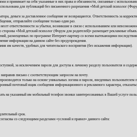
ми и принимает на себя указанные в них права и обязанности, связанные с использовани
использована для публикаций без письменного разрешения «Мой детский психолог (Фору
атора, деньги за доставленное сообщение не возвращаются. Ответственность за коррект
бщения, отправляйте сообщение только один раз.
несет ответственности за убытки, возникшие в связи с использованием или невозможно
о стороны «Мой детский психолог (Форум для родителей)» размещает рекламные объявл
лений, размещенных по программе Интернет-партнер со всеми вытекающими последств
енение информации на данном сайте без предупреждения.
ния им качеств, удобных для читательского восприятия (без искажения информации).
ступной, за исключением пароля для доступа к личному разделу пользователя и содер
 направив письмо с соответствующим запросом на почту.
роизводится только на основе уникальных логина и пароля, введенных пользователем п
ектронный почтовый ящик сообщения информационного и рекламного характера, отказать
чать на указанный им мобильный телефон звонки заинтересованных в Вашей услуге поль
длительный срок.
согласны со следующими разделами «условий и правил» данного сайта: