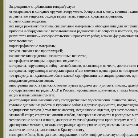
Запрещенные к публикации товары/услуги
огнестрельное и холодное оружие, вооружение, боеприпасы к нему, военная техни
взрывчатые вещества, отходы взрывчатых веществ, средства взрывания;
отравляющие вещества;
все виды ракетного топлива, специальные материалы и оборудование для их произ
приборы и оборудование с использованием радиоактивных веществ и изотопов, ура
результаты научно - исследовательских и проектных работ, а также фундаменталь
использование;
порнографические материалы;
услуги, связанные с проституцией;
наркотические средства и психотропные вещества;
контрафактные товары и краденое имущество;
материалы, нарушающие тайну частной жизни, посягающие на честь, достоинство
материалы, нарушающие авторские права и/или смежные права, права на товарные 
товары/услуги, подлежащие обязательной сертификации или лицензированию, при 
поддельные денежные знаки;
иностранная валюта (за исключением купли-продажи для нумизматических целей)
государственные награды СССР и России, персональные документы, а также бланк
акции и иные ценные бумаги;
действующие или имеющие силу государственные удостоверения личности, знаки, 
готовые дипломные работы и курсовые работы и другие документы, подтверждающ
медицинские услуги (с том числе массаж), медицинские изделия, для использован
этиловый спирт, спиртные напитки и табак, электронные сигареты и расходные ма
человеческие органы и ткани, донорские услуги (сдам/куплю кровь/сперму и пр.);
драгоценные металлы, отходы содержащие драгоценные и редкоземельные металлы;
животные и птицы, занесенные в Красную книгу;
спамерские базы; базы данных, содержащих в себе конфиденциальную информацию (