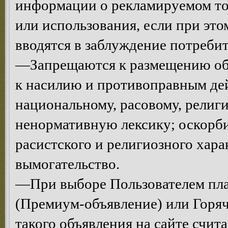
информации о рекламируемом тов
или использования, если при эт
вводятся в заблуждение потреби
—Запрещаются к размещению объ
к насилию и противоправным де
национальному, расовому, религ
ненормативную лексику; оскорби
расистского и религиозного хар
вымогательство.
—При выборе Пользователем пла
(Премиум-объявление) или Горяч
такого объявления на сайте счи