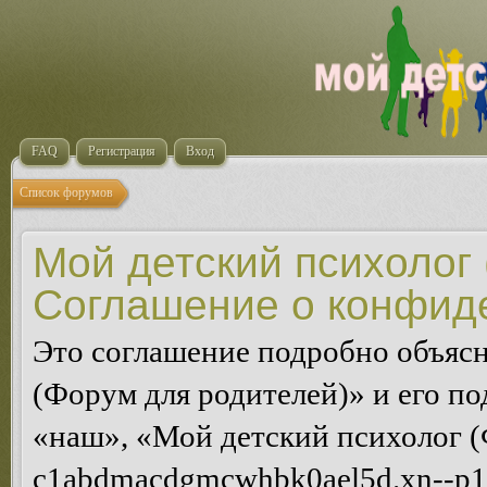
FAQ
Регистрация
Вход
Список форумов
Мой детский психолог 
Соглашение о конфид
Это соглашение подробно объясн
(Форум для родителей)» и его п
«наш», «Мой детский психолог (Ф
c1abdmacdgmcwhbk0ael5d.xn--p1a