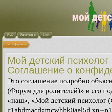
FAQ
Регистрация
Вход
Список форумов
Мой детский психолог 
Соглашение о конфид
Это соглашение подробно объясн
(Форум для родителей)» и его п
«наш», «Мой детский психолог (Ф
c1abdmacdgmcwhbk0ael5d.xn--p1a