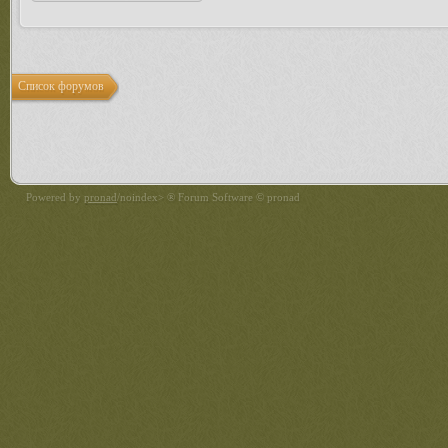
Список форумов
Powered by
pronad
/noindex> ® Forum Software © pronad