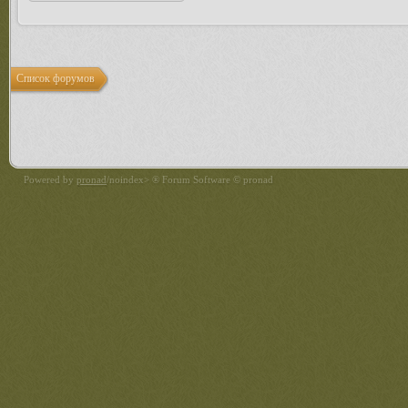
Список форумов
Powered by
pronad
/noindex> ® Forum Software © pronad