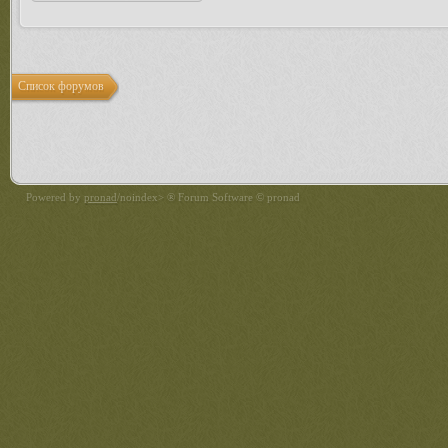
Список форумов
Powered by
pronad
/noindex> ® Forum Software © pronad