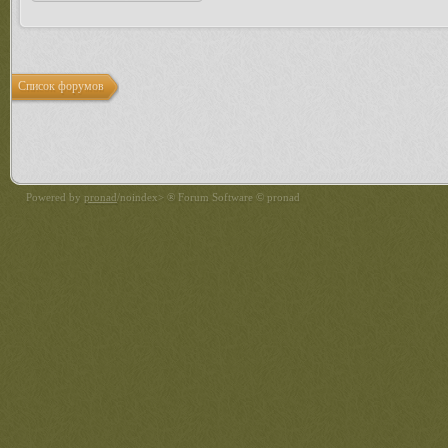
Список форумов
Powered by
pronad
/noindex> ® Forum Software © pronad