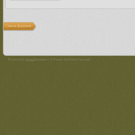
Список форумов
Powered by
pronad
/noindex> ® Forum Software © pronad