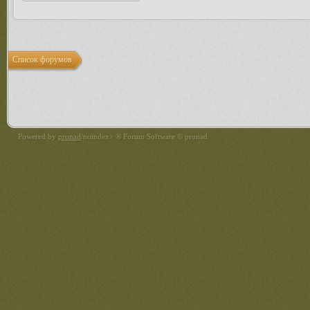
Список форумов
Powered by
pronad
/noindex> ® Forum Software © pronad