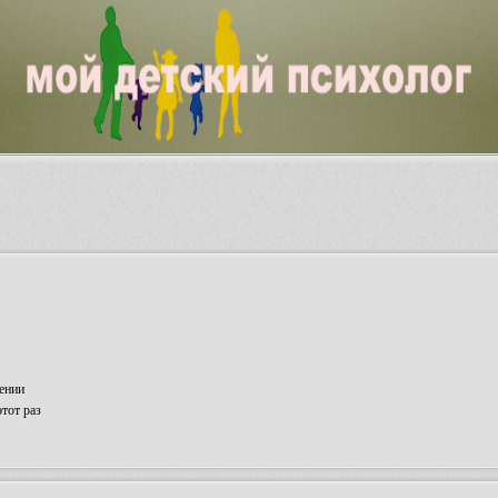
ении
тот раз