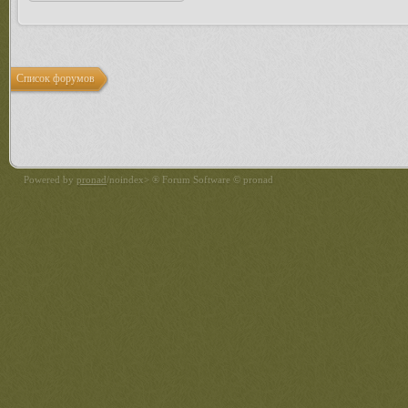
Список форумов
Powered by
pronad
/noindex> ® Forum Software © pronad