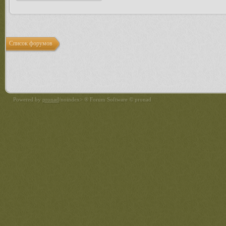
Список форумов
Powered by
pronad
/noindex> ® Forum Software © pronad