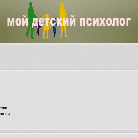
ении
тот раз