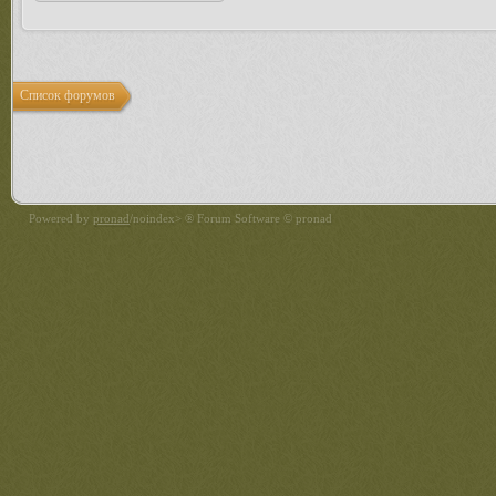
Список форумов
Powered by
pronad
/noindex> ® Forum Software © pronad