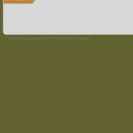
Powered by
pronad
/noindex> ® Forum Software © pronad