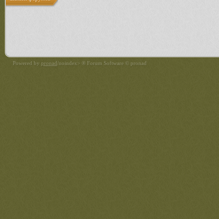
Powered by
pronad
/noindex> ® Forum Software © pronad