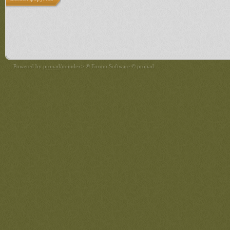
Powered by
pronad
/noindex> ® Forum Software © pronad