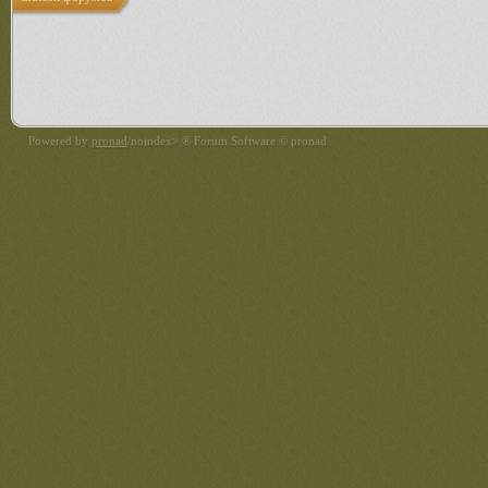
Powered by
pronad
/noindex> ® Forum Software © pronad