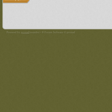
Powered by
pronad
/noindex> ® Forum Software © pronad