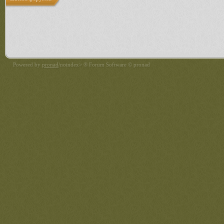
Powered by
pronad
/noindex> ® Forum Software © pronad