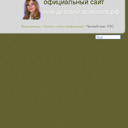
Наша команда
•
Удалить cookies конференции
•
Часовой пояс: UTC