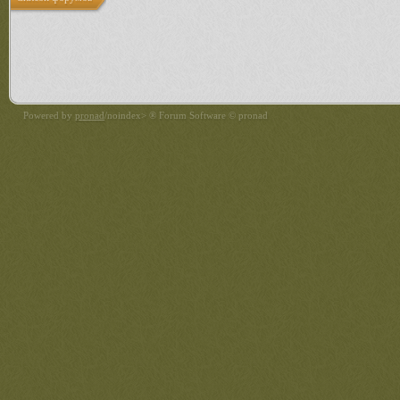
Powered by
pronad
/noindex> ® Forum Software © pronad