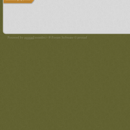
Powered by
pronad
/noindex> ® Forum Software © pronad