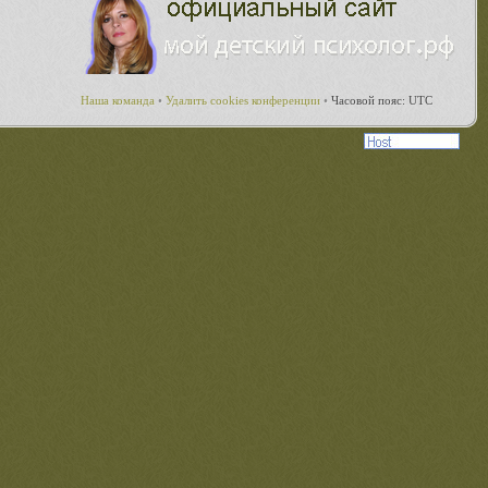
Наша команда
•
Удалить cookies конференции
•
Часовой пояс: UTC