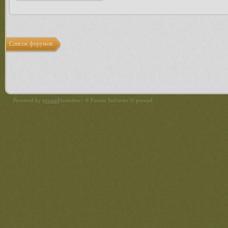
Список форумов
Powered by
pronad
/noindex> ® Forum Software © pronad