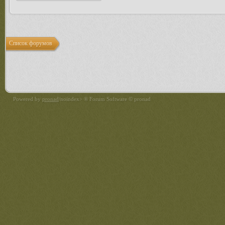
Список форумов
Powered by
pronad
/noindex> ® Forum Software © pronad