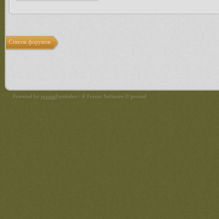
Список форумов
Powered by
pronad
/noindex> ® Forum Software © pronad