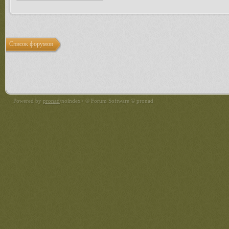
Список форумов
Powered by
pronad
/noindex> ® Forum Software © pronad