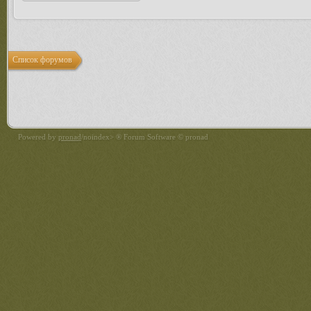
Список форумов
Powered by
pronad
/noindex> ® Forum Software © pronad