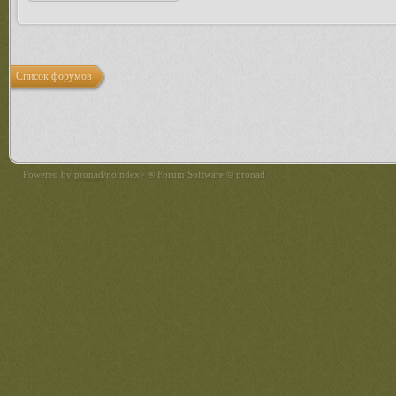
Список форумов
Powered by
pronad
/noindex> ® Forum Software © pronad