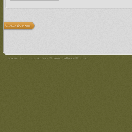
Список форумов
Powered by
pronad
/noindex> ® Forum Software © pronad