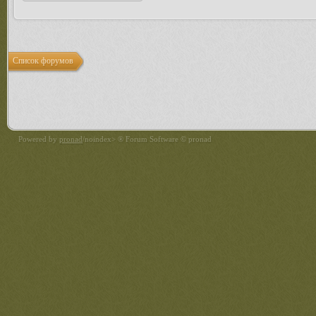
Список форумов
Powered by
pronad
/noindex> ® Forum Software © pronad