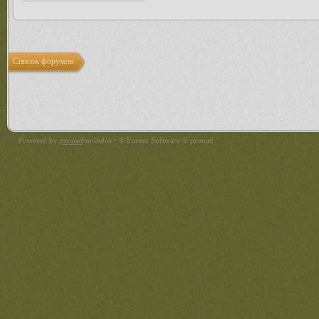
Список форумов
Powered by
pronad
/noindex> ® Forum Software © pronad