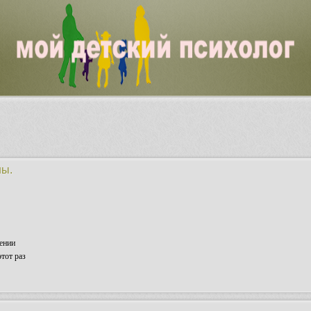
ны.
ении
тот раз