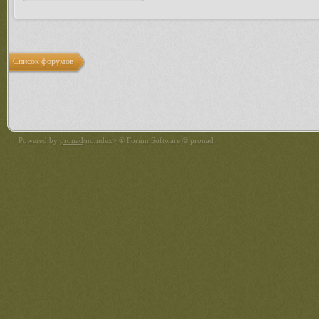
Список форумов
Powered by
pronad
/noindex> ® Forum Software © pronad