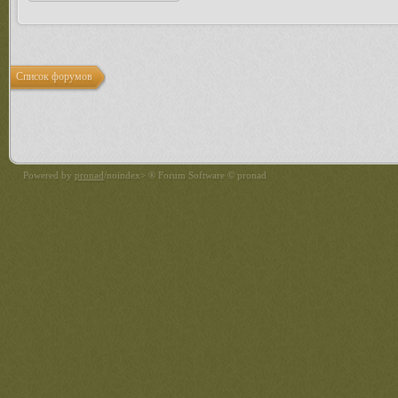
Список форумов
Powered by
pronad
/noindex> ® Forum Software © pronad