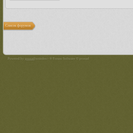
Список форумов
Powered by
pronad
/noindex> ® Forum Software © pronad