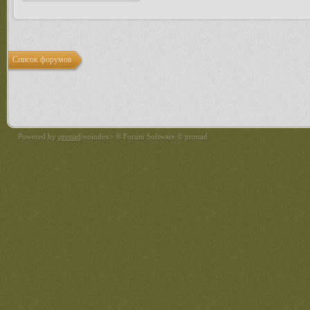
Список форумов
Powered by
pronad
/noindex> ® Forum Software © pronad