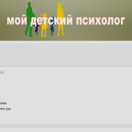
ны.
ении
тот раз