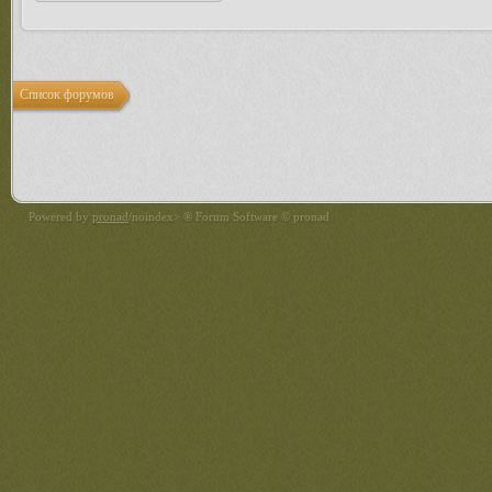
Список форумов
Powered by
pronad
/noindex> ® Forum Software © pronad