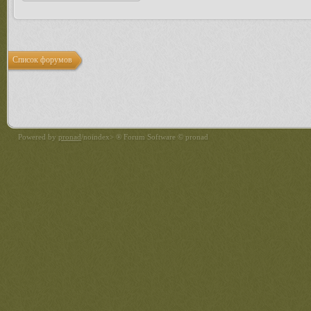
Список форумов
Powered by
pronad
/noindex> ® Forum Software © pronad