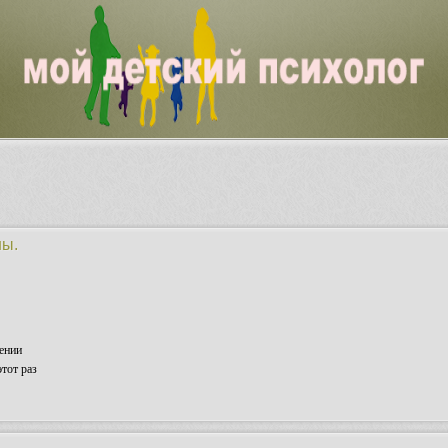
ны.
ении
тот раз