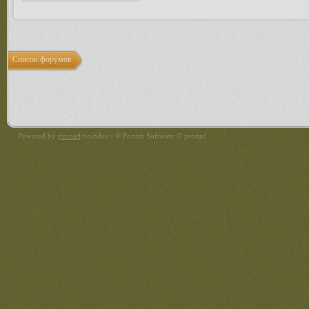
Список форумов
Powered by
pronad
/noindex> ® Forum Software © pronad