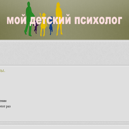
ны.
ении
тот раз