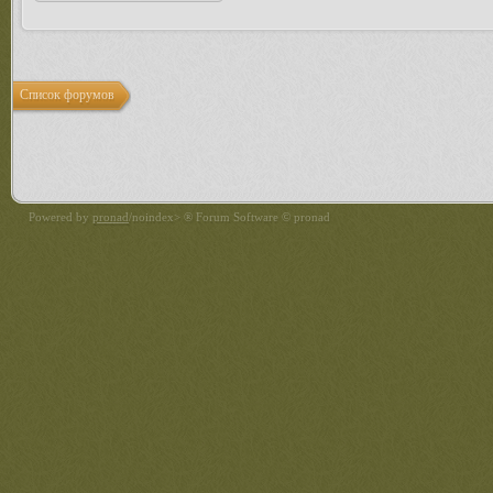
Список форумов
Powered by
pronad
/noindex> ® Forum Software © pronad