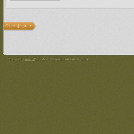
Список форумов
Powered by
pronad
/noindex> ® Forum Software © pronad