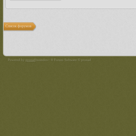
Список форумов
Powered by
pronad
/noindex> ® Forum Software © pronad