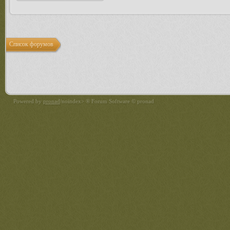
Список форумов
Powered by
pronad
/noindex> ® Forum Software © pronad