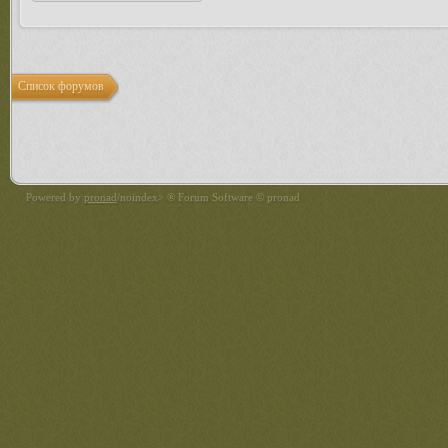
Список форумов
Powered by
pronad
/noindex> ® Forum Software © pronad