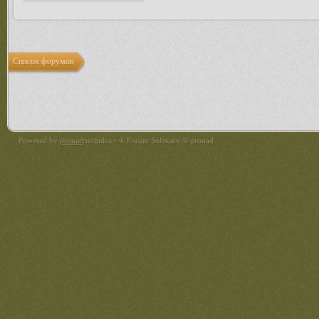
Список форумов
Powered by
pronad
/noindex> ® Forum Software © pronad