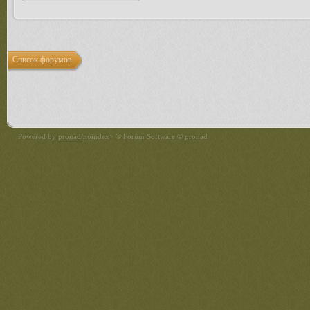
Список форумов
Powered by
pronad
/noindex> ® Forum Software © pronad